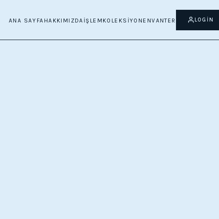
LOGIN
ANA SAYFA
HAKKIMIZDA
İŞLEM
KOLEKSIYON
ENVANTER