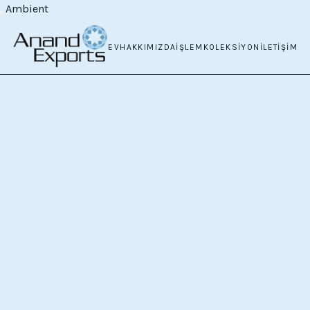
Ambient
EV
HAKKIMIZDA
İŞLEM
KOLEKSIYON
İLETIŞIM