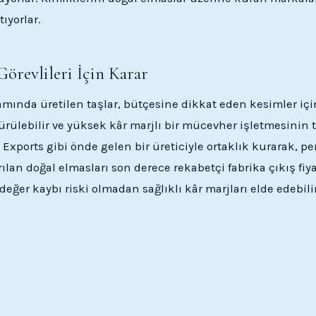
tıyorlar.
örevlileri İçin Karar
mında üretilen taşlar, bütçesine dikkat eden kesimler için
ürülebilir ve yüksek kâr marjlı bir mücevher işletmesinin 
 Exports gibi önde gelen bir üreticiyle ortaklık kurarak, p
rılan doğal elmasları son derece rekabetçi fabrika çıkış fiy
 değer kaybı riski olmadan sağlıklı kâr marjları elde edebilir