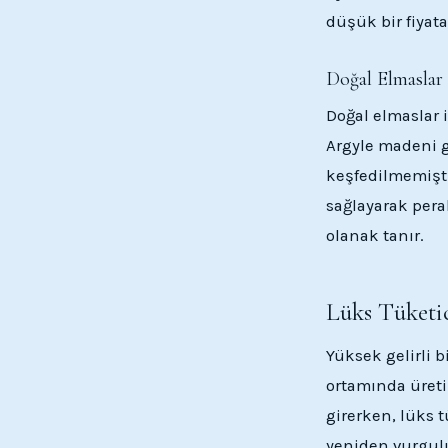
düşük bir fiyata 
Doğal Elmaslar
Doğal elmaslar i
Argyle madeni gi
keşfedilmemişti
sağlayarak per
olanak tanır.
Lüks Tüketic
Yüksek gelirli b
ortamında üret
girerken, lüks t
yeniden vurgulu