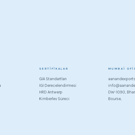
SERTIFIKALAR
MUMBAI OFI
GIA Standartları
aanandexport
a
IGI Derecelendirmesi
info@aanande
HRD Antwerp
DW-1090, Bha
Kimberley Süreci
Bourse,
a
Bandra Kurla K
Bandra (Doğu)
Mumbai - 400
+91 96198993
+91 9833483