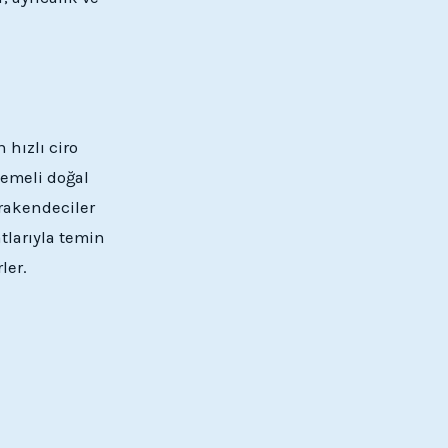
 hızlı ciro
temeli doğal
erakendeciler
atlarıyla temin
ler.