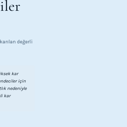
iler
karılan değerli
üksek kar
ndeciler için
tlık nedeniyle
li kar