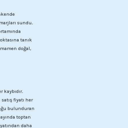
rakende
marjları sundu.
 ortamında
noktasına tanık
tamamen doğal,
r kaybıdır.
satış fiyatı her
toğu bulunduran
 ayında toptan
 fiyatından daha