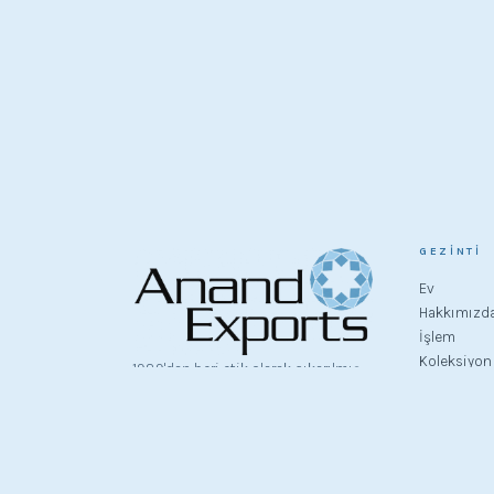
GEZINTI
Ev
Hakkımızd
İşlem
Koleksiyon
1989'dan beri etik olarak çıkarılmış
Hakkımızd
ham ve işlenmiş elmasların önde
İletişim
gelen kaynağı. Altı kıtadaki
Kariyerler
kuyumcular tarafından güvenilen bir
marka.