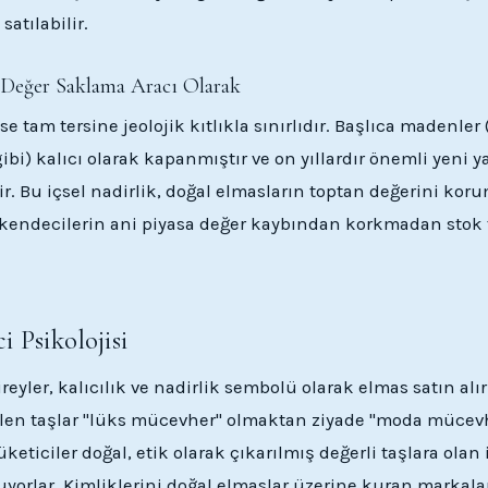
satılabilir.
 Değer Saklama Aracı Olarak
se tam tersine jeolojik kıtlıkla sınırlıdır. Başlıca madenler
bi) kalıcı olarak kapanmıştır ve on yıllardır önemli yeni y
r. Bu içsel nadirlik, doğal elmasların toptan değerini kor
akendecilerin ani piyasa değer kaybından korkmadan stok
i Psikolojisi
ireyler, kalıcılık ve nadirlik sembolü olarak elmas satın alı
ilen taşlar "lüks mücevher" olmaktan ziyade "moda mücev
üketiciler doğal, etik olarak çıkarılmış değerli taşlara olan 
yorlar. Kimliklerini doğal elmaslar üzerine kuran markalar,