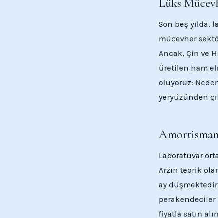
Lüks Mücevh
Son beş yılda, 
mücevher sektör
Ancak, Çin ve H
üretilen ham el
oluyoruz: Neden
yeryüzünden çık
Amortisman
Laboratuvar orta
Arzın teorik ola
ay düşmektedir
perakendeciler 
fiyatla satın al