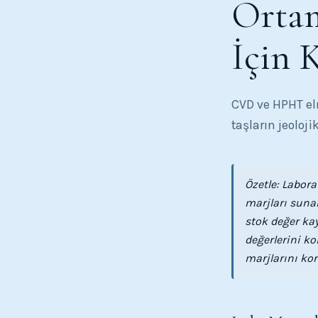
Ortam
İçin 
CVD ve HPHT elm
taşların jeoloj
Özetle: Labor
marjları suna
stok değer kay
değerlerini ko
marjlarını kor