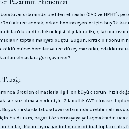
er Pazarının Ekonomisi
laboratuvar ortamında üretilen elmaslar (CVD ve HPHT), pe
ünü alt üst ederek, erken benimseyenler için büyük kar 
indistan'da üretim teknolojisi ölçeklendikçe, laboratuvar
masların toptan maliyeti düştü. Bugün, kritik bir dönüm 
 köklü mücevherciler ve üst düzey markalar, odaklarını 
arılan elmaslara geri çeviriyor?
 Tuzağı
mında üretilen elmaslarla ilgili en büyük sorun, hızlı değe
rak sonsuz olması nedeniyle, 2 karatlık CVD elmasın toptan 
. Büyük miktarda laboratuvar ortamında üretilen elmas s
için bu durum, negatif öz sermayeye yol açmaktadır. Ocak
ınan bir taş, Kasım ayına gelindiğinde orijinal toptan satış