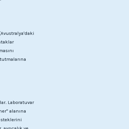
 (Avustralya'daki
ataklar
umasını
 tutmalarına
rlar. Laboratuvar
her" alanına
isteklerini
 ayrıcalık ve