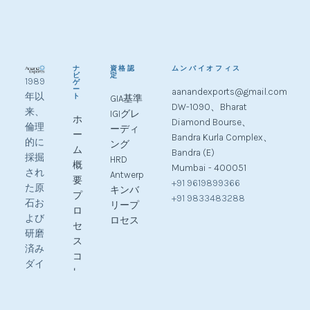
ナ
資格認
ムンバイオフィス
ビ
定
1989
ゲ
ー
aanandexports@gmail.com
年以
ト
GIA基準
DW-1090、Bharat
来、
IGIグレ
ホ
Diamond Bourse、
倫理
ーディ
ー
Bandra Kurla Complex、
的に
ング
ム
Bandra (E)
採掘
HRD
概
Mumbai - 400051
され
Antwerp
要
+91 9619899366
た原
キンバ
プ
+91 9833483288
石お
リープ
ロ
よび
ロセス
セ
研磨
ス
済み
コ
ダイ
レ
ヤモ
ク
ンド
シ
の主