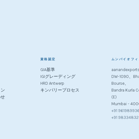
資格認定
ムンバイオフィ
GIA基準
aanandexport
IGIグレーディング
DW-1090、Bha
HRD Antwerp
Bourse、
ョン
キンバリープロセス
Bandra Kurla
わせ
(E)
Mumbai - 400
+91 96198993
+91 9833483