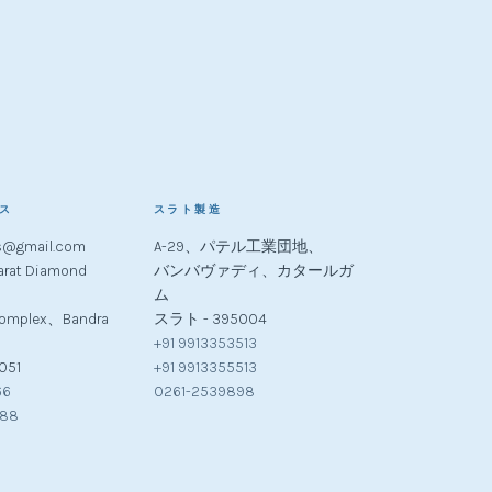
ス
スラト製造
s@gmail.com
A-29、パテル工業団地、
rat Diamond
バンバヴァディ、カタールガ
ム
 Complex、Bandra
スラト - 395004
+91 9913353513
051
+91 9913355513
66
0261-2539898
288