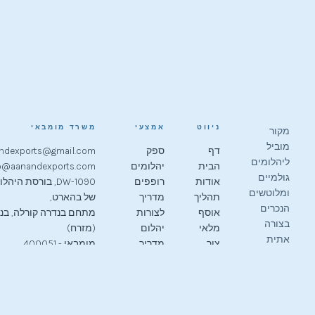
ניווט
אמצעי
משרד מומבאי
מקור
מוביל
דף
ספק
ndexports@gmail.com
ליהלומים
הבית
יהלומים
o@aanandexports.com
גולמיים
אודות
רופפים
DW-1090, בורסת היה
ומלוטשים
תהליך
מדריך
של בהארט,
הנכרים
אוסף
לצורות
מתחם בנדרה קורלה, בנ
בצורה
מלאי
יהלום
(מזרח)
אתית
צור
מדריך
מומבאי - 400051
מאז 1989.
קשר
מחירים
+91 9619899366
תכשיטנים
קריירה
רכש
+91 9833483288
ברחבי
סיטונאי
שלוש
טבעי