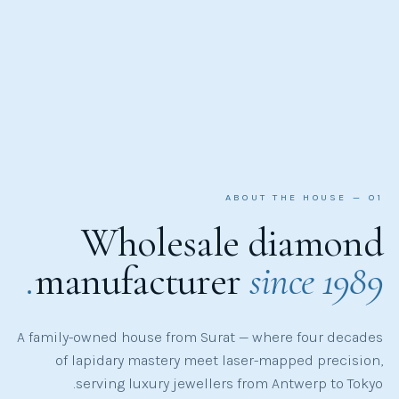
01
Wholesale diamon
manufacturer
since 198
A family-owned house from Surat — where four decad
of lapidary mastery meet laser-mapped precisio
serving luxury jewellers from Antwerp to Toky