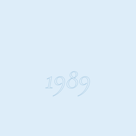
Surat. Where it
began.
נוסדה על ידי פופטבהאי,
1989
הרסוכהבהאי, גורדנהבהאי,
אשווינבהאי ורמניקבהאי עם
דגש ייחודי על מקורות אתיים
ואומנות מקצועית בבירת
היהלומים של הודו.