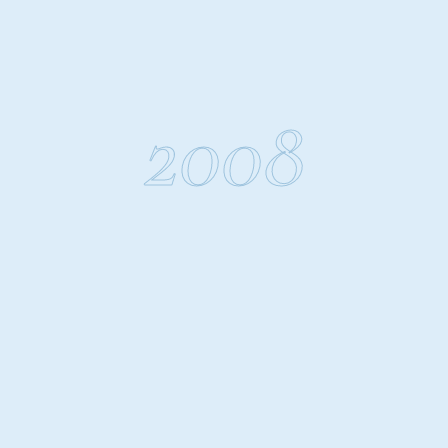
Mumbai. A new
chapter.
2008
הרחבת הפעילות לבית
האופרה, מומבאי - כניסה ללב
הפיננסי של סחר היהלומים של
הודו ופתיחה לשווקים
בינלאומיים.