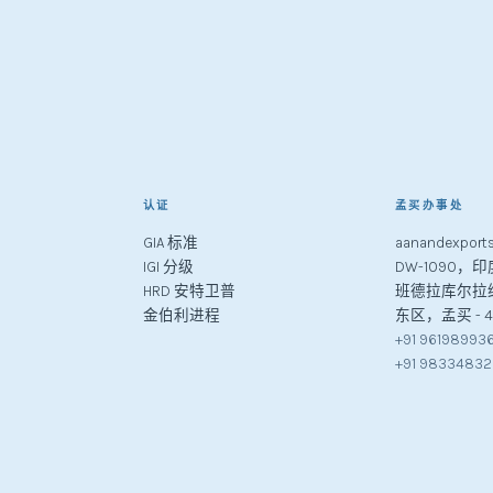
认证
孟买办事处
GIA 标准
aanandexport
IGI 分级
DW-1090
HRD 安特卫普
班德拉库尔拉
金伯利进程
东区，孟买 - 4
+91 96198993
+91 9833483