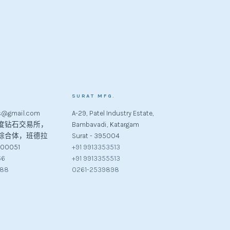
SURAT MFG.
s@gmail.com
A-29, Patel Industry Estate,
，印度钻石交易所，
Bambavadi, Katargam
综合体，班德拉
Surat - 395004
00051
+91 9913353513
66
+91 9913355513
288
0261-2539898