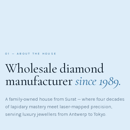
01 — ABOUT THE HOUSE
Wholesale diamond
manufacturer
since 1989.
A family-owned house from Surat — where four decades
of lapidary mastery meet laser-mapped precision,
serving luxury jewellers from Antwerp to Tokyo.