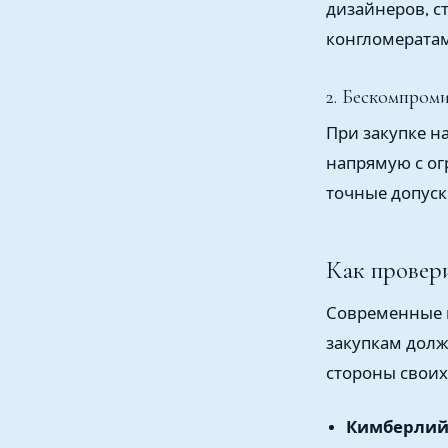
дизайнеров, 
конгломерата
2. Бескомпром
При закупке н
напрямую с ог
точные допуск
Как провер
Современные п
закупкам долж
стороны своих
Кимберлийс