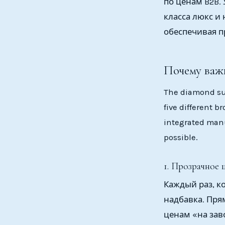
по ценам B2B.
класса люкс и
обеспечивая п
Почему важ
The diamond sup
five different b
integrated man
possible.
1. Прозрачное
Каждый раз, ко
надбавка. Пря
ценам «на зав