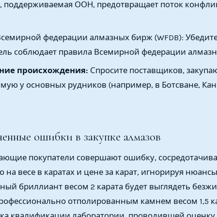
, поддерживаемая ООН, предотвращает поток конфли
семирной федерации алмазных бирж (WFDB): Убедите
ель соблюдает правила Всемирной федерации алмазн
ние происхождения:
Спросите поставщиков, закупа
мую у основных рудников (например, в Ботсване, Кан
енные ошибки в закупке алмазов
ающие покупатели совершают ошибку, сосредотачива
на весе в каратах и ​​цене за карат, игнорируя нюансы
ный бриллиант весом 2 карата будет выглядеть безж
рофессионально отполированным камнем весом 1,5 ка
рка квалификации лаборатории, проводившей оценку (