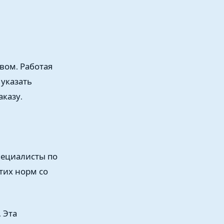
вом. Работая
указать
аказу.
пециалисты по
тих норм со
 Эта