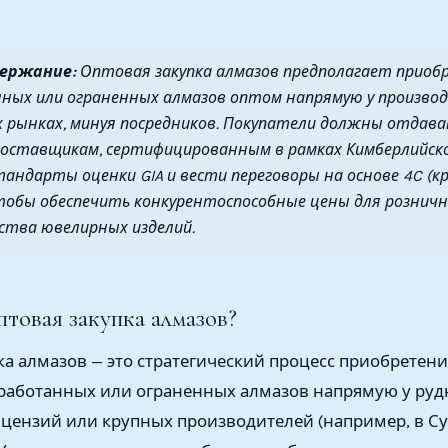
держание:
Оптовая закупка алмазов предполагает приоб
ных или ограненных алмазов оптом напрямую у произво
х рынках, минуя посредников. Покупатели должны отдав
оставщикам, сертифицированным в рамках Кимберлийског
андарты оценки GIA и вести переговоры на основе 4C (к
чтобы обеспечить конкурентоспособные цены для рознич
ства ювелирных изделий.
птовая закупка алмазов?
ка алмазов — это стратегический процесс приобретен
работанных или ограненных алмазов напрямую у руд
цензий или крупных производителей (например, в Су