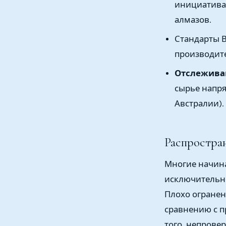
инициатива
алмазов.
Стандарты В
производит
Отслежива
сырье напря
Австралии).
Распростран
Многие начин
исключительно 
Плохо огранен
сравнению с п
того, непрове