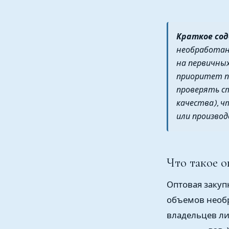
Краткое со
необработан
на первичны
приоритет п
проверять ст
качества), 
или производ
Что такое о
Оптовая закуп
объемов необ
владельцев ли