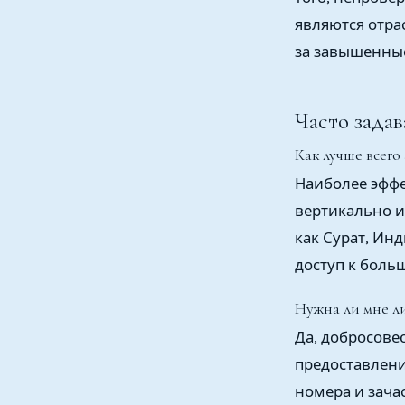
являются отра
за завышенные
Часто зада
Как лучше всего
Наиболее эффе
вертикально и
как Сурат, Ин
доступ к боль
Нужна ли мне л
Да, добросове
предоставлен
номера и зача