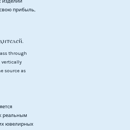
х изделий
 свою прибыль,
дителей.
pass through
 vertically
he source as
яется
 к реальным
ших ювелирных