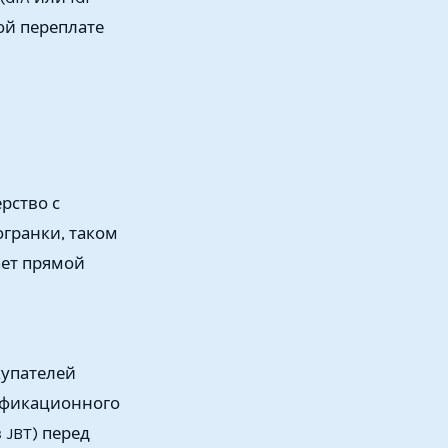
ой переплате
рство с
гранки, таком
ает прямой
купателей
ификационного
 JBT) перед