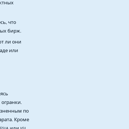
ктных
сь, что
ых бирж.
ют ли они
аде или
ясь
 огранки.
изненным по
рата. Кроме
GIA или IGI