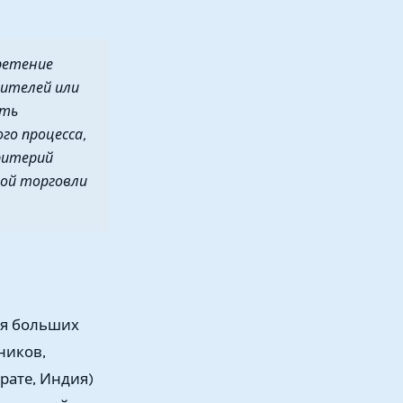
ретение
дителей или
ать
о процесса,
ритерий
ной торговли
ия больших
ников,
рате, Индия)