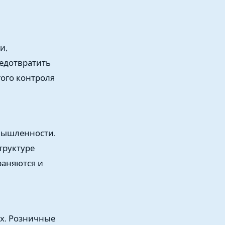
и,
едотвратить
гого контроля
мышленности.
труктуре
раняются и
х. Розничные