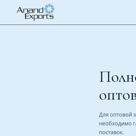
Дом
Our Capabilities
Wholesale Diamond Procurement
Полн
оптов
Для оптовой 
необходимо г
поставок.