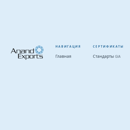
НАВИГАЦИЯ
СЕРТИФИКАТЫ
Главная
Стандарты GIA
О нас
Оценка работ
Ведущий
Процесс
IGI
поставщик
Коллекция
HRD Antwerp
этически
Связаться
Kimberley
добытых
Process
необработанных
и ограненных
алмазов с 1989
года. Нам
доверяют
ювелиры на
шести