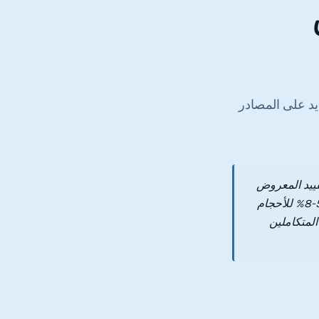
يد على المصادر
قييد المعروض
العالمي من الألماس الخام. ينبغي على تجار التجزئة توقع زيادة في أسعار الجملة بنسبة 5-8% للأحجام
المتكاملين