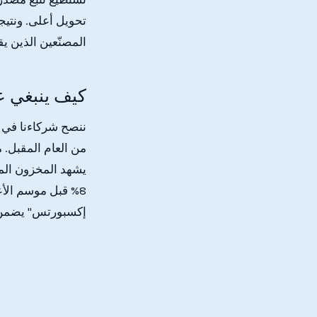
تحويل أعلى. ونتيج
المصنّعين الذين ي
كيف ينبغي عل
من العام المقبل. 
8% قبل موسم الأع
إكسبورتس" يضمن ل