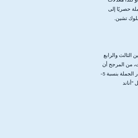
لة حصريًا إلى
بلوك تشين.
م للربعين الثالث والرابع
ت، من المرجح أن
يشهد المخزون المصقول بأحجام تجارية قياسية (1.00 - 2.50 قيراط) ارتفاعًا في أسعار الجملة بنسبة 5-
"أناند