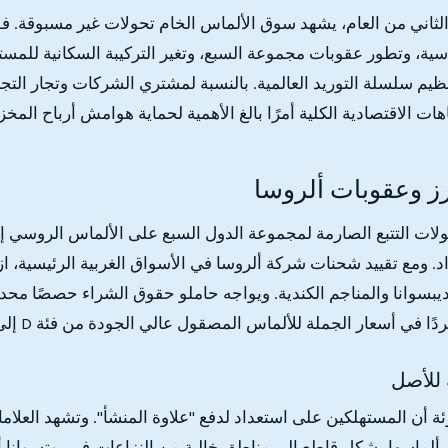
لثاني من العام، يشهد سوق الألماس الخام تحولات غير مسبوقة. ف
سية، وتطور عقوبات مجموعة السبع، وتغير التركيبة السكانية للم
نظيم سلسلة التوريد العالمية. بالنسبة لمشتري الشركات وتجار الت
اهات الاقتصادية الكلية أمرًا بالغ الأهمية لحماية هوامش أرباح المخز
رز وعقوبات ألروسا
لات التتبع الصارمة لمجموعة الدول السبع على الألماس الروسي إ
. ومع تقييد شحنات شركة ألروسا في الأسواق الغربية الرئيسية، ا
بسوانا والمناجم الكندية. ويواجه حاملو حقوق الشراء حصصًا محد
ردًا في أسعار الجملة للألماس المصقول عالي الجودة من فئة D إلى F.
 للأصل
ة أن المستهلكين على استعداد لدفع "علاوة المنشأ". وتشهد العلامات
ألماسها بشكل قاطع إلى مناطق خالية من النزاعات في بوتسوانا أ