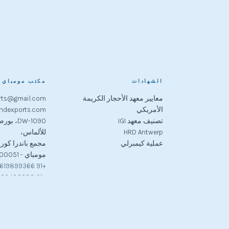
الشهادات
مكتب مومباي
معايير معهد الأحجار الكريمة
rts@gmail.com
الأمريكي
ndexports.com
تصنيف معهد IGI
DW-1090، 
HRD Antwerp
للألماس،
عملية كيمبرلي
مجمع باندرا كورل
مومباي - 400051
+91 9619899366
+91 9833483288