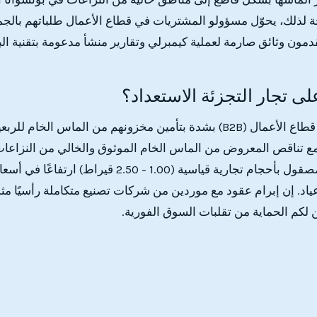
ة لذلك، يحوّل مسؤولو المشتريات في قطاع الأعمال طلباتهم بالجم
قدمون وثائق صارمة لعملية كيمبرلي وتقارير منشأ مدعومة بتقنية ال
ى تجار التجزئة الاستعداد؟
ننصح شركاءنا في قطاع الأعمال (B2B) بشدة بتأمين مخزونهم من الماس الخا
مع تناقص المعروض من الماس الخام الموثوق والخالي من النزاعا
ياد. إن إبرام عقود مع موردين من شركات تصنيع متكاملة رأسيًا مثل 
كم الحماية من تقلبات السوق الفورية.