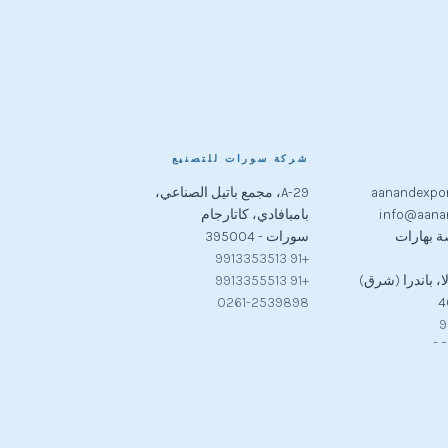
شركة سورات للتصنيع
aanandexpo
A-29، مجمع باتيل الصناعي،
info@aana
بامبافادي، كاتارجام
بورصة بهارات
سورات - 395004
+91 9913353513
ا، باندرا (شرق)
+91 9913355513
0261-2539898